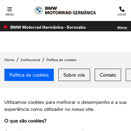
Ativar a compatibilidade com o leitor de tela Para ativar o
suporte para leitor de tela, pressione Ctrl+Alt+Z Para saber
MENU
LIGAR
mais sobre
BMW Motorrad Germânica - Sorocaba
Alterar
Home
Institucional
Política de cookies
Política de cookies
Sobre nós
Contato
Utilizamos cookies para melhorar o desempenho e a sua
experiência como utilizador no nosso site.
O que são cookies?