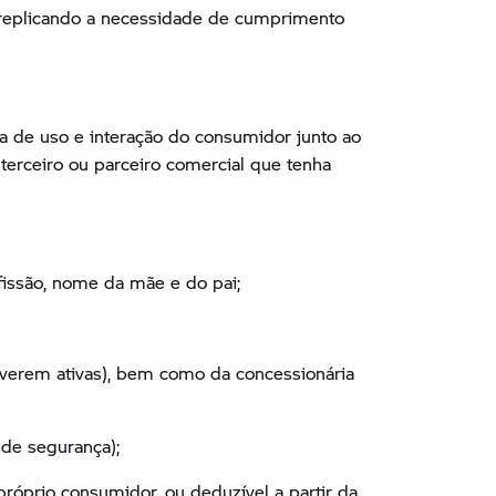
 replicando a necessidade de cumprimento
 de uso e interação do consumidor junto ao
erceiro ou parceiro comercial que tenha
fissão, nome da mãe e do pai;
tiverem ativas), bem como da concessionária
de segurança);
próprio consumidor, ou deduzível a partir da