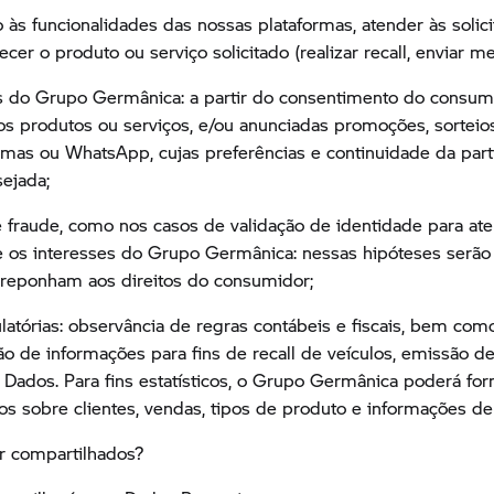
so às funcionalidades das nossas plataformas, atender às solic
er o produto ou serviço solicitado (realizar recall, enviar me
os do Grupo Germânica: a partir do consentimento do consu
dos produtos ou serviços, e/ou anunciadas promoções, sorteios
emas ou WhatsApp, cujas preferências e continuidade da part
ejada;
de fraude, como nos casos de validação de identidade para ate
e os interesses do Grupo Germânica: nessas hipóteses serão 
breponham aos direitos do consumidor;
tórias: observância de regras contábeis e fiscais, bem como 
o de informações para fins de recall de veículos, emissão de
 Dados. Para fins estatísticos, o Grupo Germânica poderá f
s sobre clientes, vendas, tipos de produto e informações de e
r compartilhados?