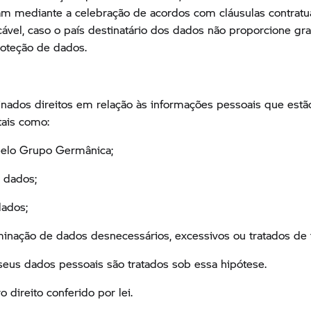
m mediante a celebração de acordos com cláusulas contratuai
licável, caso o país destinatário dos dados não proporcione 
roteção de dados.
minados direitos em relação às informações pessoais que est
tais como:
 pelo Grupo Germânica;
 dados;
dados;
inação de dados desnecessários, excessivos ou tratados de fo
eus dados pessoais são tratados sob essa hipótese.
direito conferido por lei.