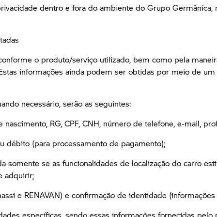
 privacidade dentro e fora do ambiente do Grupo Germânica,
tadas
onforme o produto/serviço utilizado, bem como pela maneira
 Estas informações ainda podem ser obtidas por meio de um t
ando necessário, serão as seguintes:
 nascimento, RG, CPF, CNH, número de telefone, e-mail, pro
 ou débito (para processamento de pagamento);
ada somente se as funcionalidades de localização do carro es
 adquirir;
hassi e RENAVAN) e confirmação de identidade (informações 
vidades específicas, sendo essas informações fornecidas pelo 