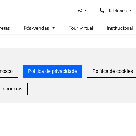
uporte para leitor de tela, pressione Ctrl+Alt+Z Para saber mais 
Telefones
retas
Pós-vendas
Tour virtual
Institucional
onosco
Política de privacidade
Política de cookies
 Denúncias