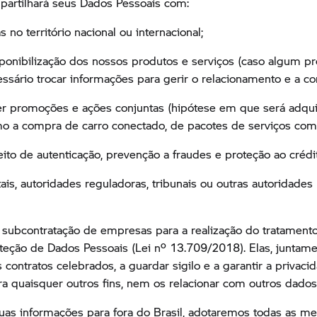
artilhará seus Dados Pessoais com:
no território nacional ou internacional;
sponibilização dos nossos produtos e serviços (caso algum 
ssário trocar informações para gerir o relacionamento e a co
 promoções e ações conjuntas (hipótese em que será adquir
 a compra de carro conectado, de pacotes de serviços como 
ito de autenticação, prevenção a fraudes e proteção ao crédi
ais, autoridades reguladoras, tribunais ou outras autoridade
subcontratação de empresas para a realização do tratamento 
oteção de Dados Pessoais (Lei nº 13.709/2018). Elas, junta
 contratos celebrados, a guardar sigilo e a garantir a priva
ra quaisquer outros fins, nem os relacionar com outros dad
uas informações para fora do Brasil, adotaremos todas as 