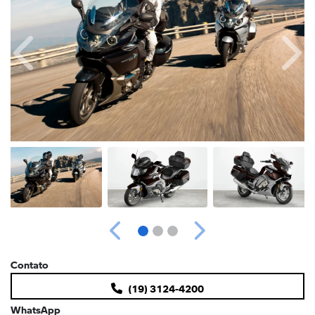
Anterior
Próx
Anterior
Próximo
Contato
(19) 3124-4200
WhatsApp