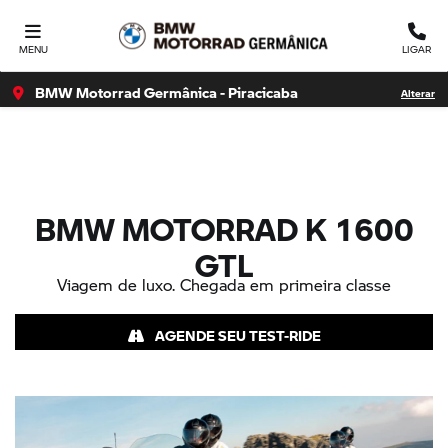
Ativar a compatibilidade com o leitor de tela Para ativar o
suporte para leitor de tela, pressione Ctrl+Alt+Z Para saber
MENU
LIGAR
mais sobre
BMW Motorrad Germânica - Piracicaba
Alterar
BMW MOTORRAD
K 1600
GTL
Viagem de luxo. Chegada em primeira classe
AGENDE SEU TEST-RIDE