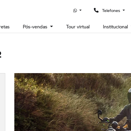
uporte para leitor de tela, pressione Ctrl+Alt+Z Para saber ma
Telefones
retas
Pós-vendas
Tour virtual
Institucional
2