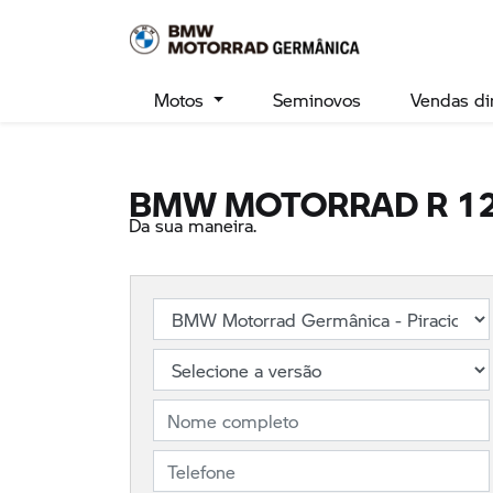
Ativar a compatibilidade com o leitor de tela Para ativar o s
Motos
Seminovos
Vendas di
BMW MOTORRAD
R 1
Da sua maneira.