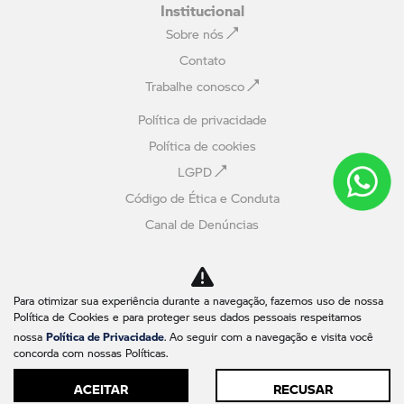
Institucional
Sobre nós
Contato
Trabalhe conosco
Política de privacidade
Política de cookies
LGPD
Código de Ética e Conduta
Canal de Denúncias
Avaliação online
Comparativo
Para otimizar sua experiência durante a navegação, fazemos uso de nossa
Política de Cookies e para proteger seus dados pessoais respeitamos
No trânsito, enxergar o outro salva vidas.
Política de Privacidade
nossa
. Ao seguir com a navegação e visita você
concorda com nossas Políticas.
ACEITAR
RECUSAR
Desenvolvido pela DEALERSPACE ® Direitos Reservados.