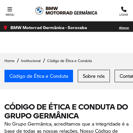
Ativar a compatibilidade com o leitor de tela Para ativar o
suporte para leitor de tela, pressione Ctrl+Alt+Z Para saber
MENU
LIGAR
mais sobre
BMW Motorrad Germânica - Sorocaba
Alterar
Home
Institucional
Código de Ética e Conduta
Código de Ética e Conduta
Sobre nós
Conta
CÓDIGO DE ÉTICA E CONDUTA DO
GRUPO GERMÂNICA
No Grupo Germânica, acreditamos que a integridade é a
base de todas as nossas relações. Nosso Código de