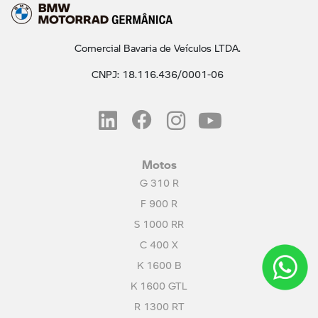
Comercial Bavaria de Veículos LTDA.
CNPJ: 18.116.436/0001-06
Motos
G 310 R
F 900 R
S 1000 RR
C 400 X
K 1600 B
K 1600 GTL
R 1300 RT