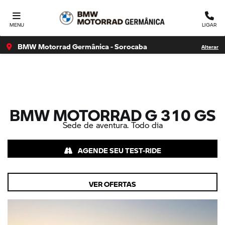
Ativar a compatibilidade com o leitor de tela Para ativar o
suporte para leitor de tela, pressione Ctrl+Alt+Z Para saber
MENU
LIGAR
mais sobre
BMW Motorrad Germânica - Sorocaba
Alterar
BMW MOTORRAD
G 310 GS
Sede de aventura. Todo dia
AGENDE SEU TEST-RIDE
VER OFERTAS