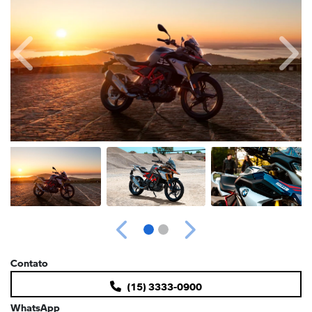
Anterior
Próx
Anterior
Próximo
Contato
(15) 3333-0900
WhatsApp