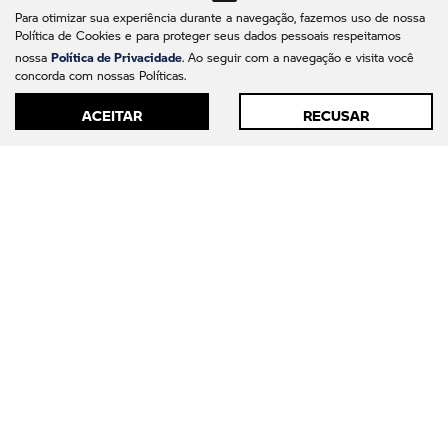
Para otimizar sua experiência durante a navegação, fazemos uso de nossa
Peças
Política de Cookies e para proteger seus dados pessoais respeitamos
Política de Privacidade
Garantia
nossa
. Ao seguir com a navegação e visita você
concorda com nossas Políticas.
Tour virtual
ACEITAR
RECUSAR
Institucional
Sobre nós
Contato
Trabalhe conosco
Política de privacidade
Política de cookies
LGPD
Código de Ética e Conduta
Canal de Denúncias
Avaliação online
Comparativo