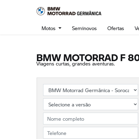
Ativar a compatibilidade com o leitor de tela Para ativar o s
Motos
Seminovos
Ofertas
V
BMW MOTORRAD
F 8
Viagens curtas, grandes aventuras.