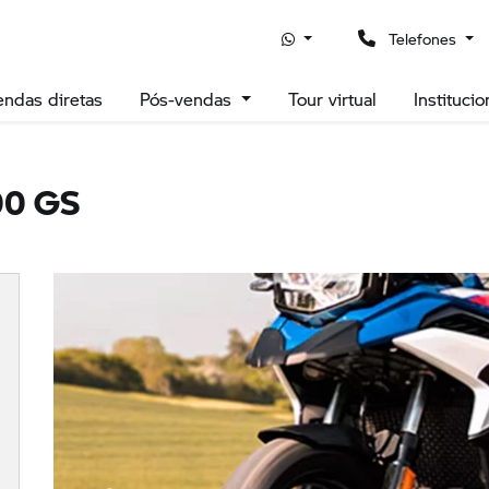
uporte para leitor de tela, pressione Ctrl+Alt+Z Para saber ma
Telefones
endas diretas
Pós-vendas
Tour virtual
Instituci
00 GS