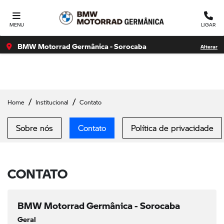
Ativar a compatibilidade com o leitor de tela Para ativar o
suporte para leitor de tela, pressione Ctrl+Alt+Z Para saber
MENU
LIGAR
mais sobre
BMW Motorrad Germânica - Sorocaba
Alterar
Home
Institucional
Contato
Sobre nós
Contato
Política de privacidade
CONTATO
BMW Motorrad Germânica - Sorocaba
Geral