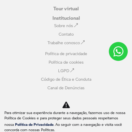
Tour virtual
Institucional
Sobre nós
Contato
Trabalhe conosco
Política de privacidade
Política de cookies
LGPD
Código de Ética e Conduta
Canal de Denúncias
Avaliação online
Comparativo
Para otimizar sua experiência durante a navegação, fazemos uso de nossa
Política de Cookies e para proteger seus dados pessoais respeitamos
No trânsito, enxergar o outro salva vidas.
Política de Privacidade
nossa
. Ao seguir com a navegação e visita você
concorda com nossas Políticas.