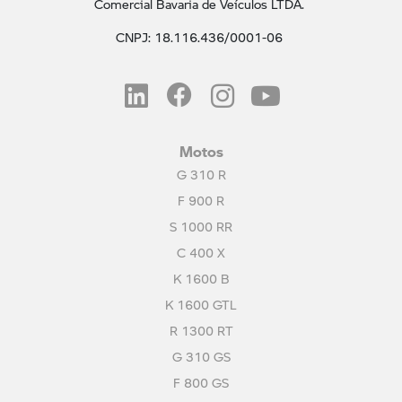
Comercial Bavaria de Veículos LTDA.
CNPJ: 18.116.436/0001-06
Motos
G 310 R
F 900 R
S 1000 RR
C 400 X
K 1600 B
K 1600 GTL
R 1300 RT
G 310 GS
F 800 GS