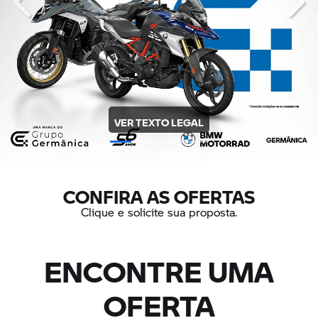
templates.template-01.components.carousel.texts.contro
temp
VER TEXTO LEGAL
CONFIRA AS OFERTAS
Clique e solicite sua proposta.
ENCONTRE UMA
OFERTA