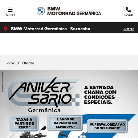
Ativar a compatibilidade com o leitor de tela Para ativar o
suporte para leitor de tela, pressione Ctrl+Alt+Z Para saber
MENU
LIGAR
mais sobre
BMW Motorrad Germânica - Sorocaba
Alterar
Home
Ofertas